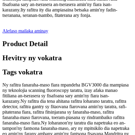
fisafoana sary an-tserasera an-tserasera amin'ny fiara isan-
karazany.Ity rafitra ity dia ampiasaina betsaka amin'ny fadin-
tseranana, seranan-tsambo, fitaterana ary fonja.
Alefaso mailaka aminay
Product Detail
Hevitry ny vokatra
Tags vokatra
Ny rafitra fanaraha-maso fiara mpandeha BGV3000 dia mampiasa
ny teknolojia scanning fluoroscopy taratra, izay afaka manao
fitiliana an-tserasera sy fisafoana sary amin'ny fiara isan-
karazany.Ny rafitra dia tena ahitana rafitra loharano taratra, rafitra
detector, rafitra gantry sy fitaovana fiarovana amin'ny taratra, rafi-
pitaterana fiara, rafitra fitsinjarana sy fanaraha-maso, rafitra
fanaraha-maso fiarovana, toeram-piasana sy rindrambaiko rafitra
fanaraha-maso fiara.Ny loharanon'ny taratra dia napetraka eo an-
tampon'ny fantsona fanaraha-maso, ary ny mpitsikilo dia napetraka
eo amin'ny farany ambany amin'ny fantsona fisavana.Mandritra ny