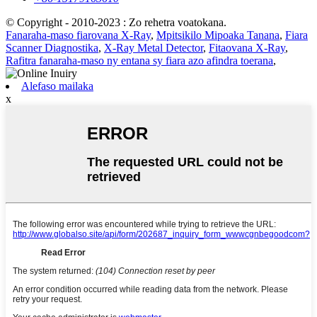
© Copyright - 2010-2023 : Zo rehetra voatokana.
Fanaraha-maso fiarovana X-Ray
,
Mpitsikilo Mipoaka Tanana
,
Fiara
Scanner Diagnostika
,
X-Ray Metal Detector
,
Fitaovana X-Ray
,
Rafitra fanaraha-maso ny entana sy fiara azo afindra toerana
,
Alefaso mailaka
x