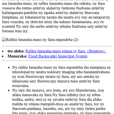
asa fanaraha-maso, ny rafitra fanaraha-maso dia raikitra, ny fiara
voasava dia entina amin'ny alalan'ny fantsona fisafoana amin'ny
hafainganam-pandeha tsy tapaka amin'ny alalan'ny fitaovana
fampitana, ny loharanon'ny taratra dia taratra avy eny an-tampon'ny
fiara voazaha, ny detector array dia nahazo famantarana, avy eo
scanned Ny sary dia aseho amin'ny sehatra fisafoana sary amin'ny
fotoana tena izy.
teo aloha:
Rafitra fanaraha-maso entana sy fiara（Betatron）
Manaraka:
Fixed Backscatter Inspection System
Ny rafitra fanaraha-maso ny fiara mpandeha dia mampiasa ny
teknolojian'ny taratra nokleary imaging mba hanatanterahana
ny scan fluoroscopy taratra ny fiara, ary azo antoka ny
fahazoana sary fluoroscopy mazava tsara amin'ny fiara
nosavaina.
Ny sary dia mazava, avo lenta, ary avo fifanoherana, izay
afaka manavaka ny fiara.Ny fiara mihitsy (toy ny tobin-
tsolika, andry, sns) sy ny zavatra entin'ny fiara dia afaka
mahita ny entana mampidi-doza ao anatin'ny fiara, toy ny
fitaovam-piadiana, baomba, sns, ary tsy misy faritra jamba
hita maso, izay afaka manarona tanteraka. ny fiara manontolo.