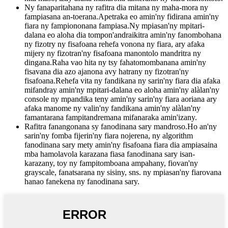
Ny fanaparitahana ny rafitra dia mitana ny maha-mora ny
fampiasana an-toerana.Apetraka eo amin'ny fidirana amin'ny
fiara ny fampiononana fampiasa.Ny mpiasan'ny mpitari-
dalana eo aloha dia tompon'andraikitra amin'ny fanombohana
ny fizotry ny fisafoana rehefa vonona ny fiara, ary afaka
mijery ny fizotran'ny fisafoana manontolo mandritra ny
dingana.Raha vao hita ny tsy fahatomombanana amin'ny
fisavana dia azo ajanona avy hatrany ny fizotran'ny
fisafoana.Rehefa vita ny fandikana ny sarin'ny fiara dia afaka
mifandray amin'ny mpitari-dalana eo aloha amin'ny alàlan'ny
console ny mpandika teny amin'ny sarin'ny fiara aoriana ary
afaka manome ny valin'ny fandikana amin'ny alàlan'ny
famantarana fampitandremana mifanaraka amin'izany.
Rafitra fanangonana sy fanodinana sary mandroso.Ho an'ny
sarin'ny fomba fijerin'ny fiara nojerena, ny algorithm
fanodinana sary mety amin'ny fisafoana fiara dia ampiasaina
mba hamolavola karazana fiasa fanodinana sary isan-
karazany, toy ny fampitomboana ampahany, fiovan'ny
grayscale, fanatsarana ny sisiny, sns. ny mpiasan'ny fiarovana
hanao fanekena ny fanodinana sary.