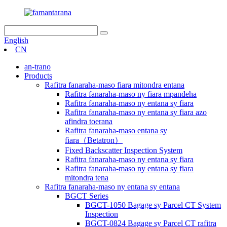
English
CN
an-trano
Products
Rafitra fanaraha-maso fiara mitondra entana
Rafitra fanaraha-maso ny fiara mpandeha
Rafitra fanaraha-maso ny entana sy fiara
Rafitra fanaraha-maso ny entana sy fiara azo
afindra toerana
Rafitra fanaraha-maso entana sy
fiara（Betatron）
Fixed Backscatter Inspection System
Rafitra fanaraha-maso ny entana sy fiara
Rafitra fanaraha-maso ny entana sy fiara
mitondra tena
Rafitra fanaraha-maso ny entana sy entana
BGCT Series
BGCT-1050 Bagage sy Parcel CT System
Inspection
BGCT-0824 Bagage sy Parcel CT rafitra