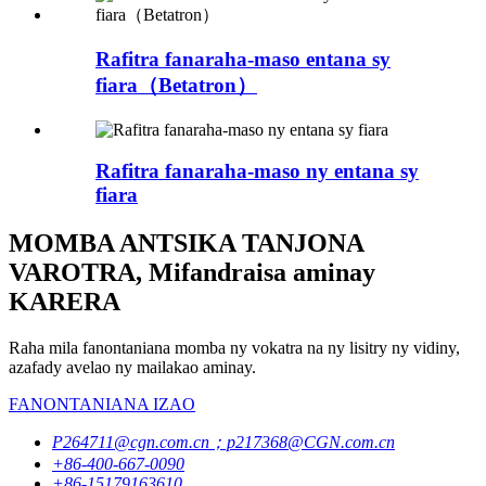
Rafitra fanaraha-maso entana sy
fiara（Betatron）
Rafitra fanaraha-maso ny entana sy
fiara
MOMBA ANTSIKA TANJONA
VAROTRA, Mifandraisa aminay
KARERA
Raha mila fanontaniana momba ny vokatra na ny lisitry ny vidiny,
azafady avelao ny mailakao aminay.
FANONTANIANA IZAO
P264711@cgn.com.cn；p217368@CGN.com.cn
+86-400-667-0090
+86-15179163610