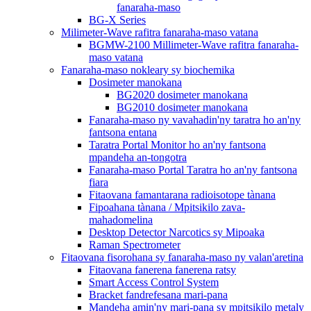
fanaraha-maso
BG-X Series
Milimeter-Wave rafitra fanaraha-maso vatana
BGMW-2100 Millimeter-Wave rafitra fanaraha-
maso vatana
Fanaraha-maso nokleary sy biochemika
Dosimeter manokana
BG2020 dosimeter manokana
BG2010 dosimeter manokana
Fanaraha-maso ny vavahadin'ny taratra ho an'ny
fantsona entana
Taratra Portal Monitor ho an'ny fantsona
mpandeha an-tongotra
Fanaraha-maso Portal Taratra ho an'ny fantsona
fiara
Fitaovana famantarana radioisotope tànana
Fipoahana tànana / Mpitsikilo zava-
mahadomelina
Desktop Detector Narcotics sy Mipoaka
Raman Spectrometer
Fitaovana fisorohana sy fanaraha-maso ny valan'aretina
Fitaovana fanerena fanerena ratsy
Smart Access Control System
Bracket fandrefesana mari-pana
Mandeha amin'ny mari-pana sy mpitsikilo metaly