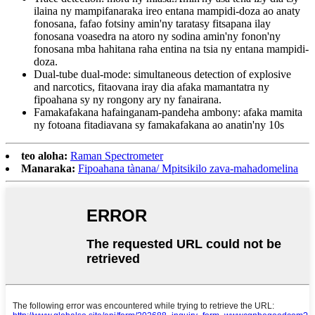
ilaina ny mampifanaraka ireo entana mampidi-doza ao anaty
fonosana, fafao fotsiny amin'ny taratasy fitsapana ilay
fonosana voasedra na atoro ny sodina amin'ny fonon'ny
fonosana mba hahitana raha entina na tsia ny entana mampidi-
doza.
Dual-tube dual-mode: simultaneous detection of explosive
and narcotics, fitaovana iray dia afaka mamantatra ny
fipoahana sy ny rongony ary ny fanairana.
Famakafakana hafainganam-pandeha ambony: afaka mamita
ny fotoana fitadiavana sy famakafakana ao anatin'ny 10s
teo aloha:
Raman Spectrometer
Manaraka:
Fipoahana tànana/ Mpitsikilo zava-mahadomelina