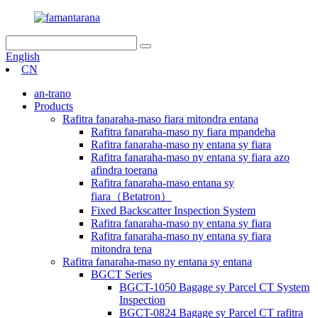
English
CN
an-trano
Products
Rafitra fanaraha-maso fiara mitondra entana
Rafitra fanaraha-maso ny fiara mpandeha
Rafitra fanaraha-maso ny entana sy fiara
Rafitra fanaraha-maso ny entana sy fiara azo
afindra toerana
Rafitra fanaraha-maso entana sy
fiara（Betatron）
Fixed Backscatter Inspection System
Rafitra fanaraha-maso ny entana sy fiara
Rafitra fanaraha-maso ny entana sy fiara
mitondra tena
Rafitra fanaraha-maso ny entana sy entana
BGCT Series
BGCT-1050 Bagage sy Parcel CT System
Inspection
BGCT-0824 Bagage sy Parcel CT rafitra