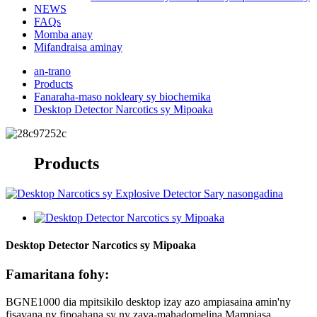
NEWS
FAQs
Momba anay
Mifandraisa aminay
an-trano
Products
Fanaraha-maso nokleary sy biochemika
Desktop Detector Narcotics sy Mipoaka
Products
Desktop Detector Narcotics sy Mipoaka
Famaritana fohy:
BGNE1000 dia mpitsikilo desktop izay azo ampiasaina amin'ny
fisavana ny fipoahana sy ny zava-mahadomelina.Mampiasa