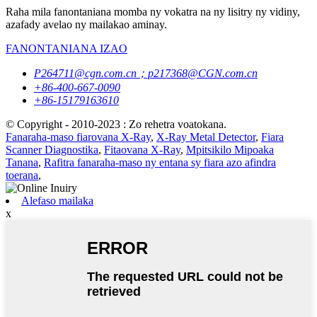
Raha mila fanontaniana momba ny vokatra na ny lisitry ny vidiny,
azafady avelao ny mailakao aminay.
FANONTANIANA IZAO
P264711@cgn.com.cn；p217368@CGN.com.cn
+86-400-667-0090
+86-15179163610
© Copyright - 2010-2023 : Zo rehetra voatokana.
Fanaraha-maso fiarovana X-Ray
,
X-Ray Metal Detector
,
Fiara
Scanner Diagnostika
,
Fitaovana X-Ray
,
Mpitsikilo Mipoaka
Tanana
,
Rafitra fanaraha-maso ny entana sy fiara azo afindra
toerana
,
Alefaso mailaka
x