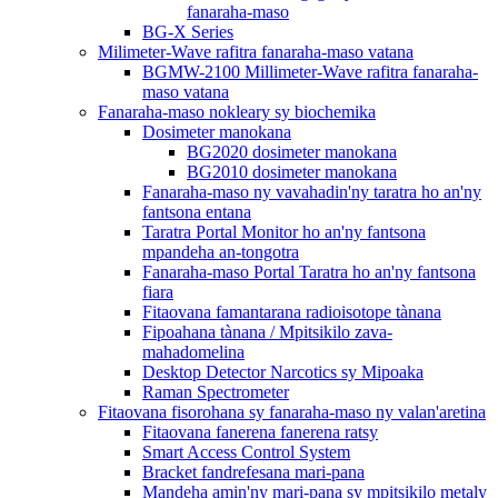
fanaraha-maso
BG-X Series
Milimeter-Wave rafitra fanaraha-maso vatana
BGMW-2100 Millimeter-Wave rafitra fanaraha-
maso vatana
Fanaraha-maso nokleary sy biochemika
Dosimeter manokana
BG2020 dosimeter manokana
BG2010 dosimeter manokana
Fanaraha-maso ny vavahadin'ny taratra ho an'ny
fantsona entana
Taratra Portal Monitor ho an'ny fantsona
mpandeha an-tongotra
Fanaraha-maso Portal Taratra ho an'ny fantsona
fiara
Fitaovana famantarana radioisotope tànana
Fipoahana tànana / Mpitsikilo zava-
mahadomelina
Desktop Detector Narcotics sy Mipoaka
Raman Spectrometer
Fitaovana fisorohana sy fanaraha-maso ny valan'aretina
Fitaovana fanerena fanerena ratsy
Smart Access Control System
Bracket fandrefesana mari-pana
Mandeha amin'ny mari-pana sy mpitsikilo metaly