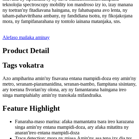
teknolojia spectroscopy mobility ion mandroso izy io, izay manana
ny toetran'ny fitadiavana haingana, ny fahatsapana avo lenta, ny
taham-pahavitrihana ambany, ny fandidiana tsotra, ny fikojakojana
mora, ny fampifanarahana ny tontolo iainana matanjaka, sns.
Alefaso mailaka aminay
Product Detail
Tags vokatra
Azo ampiharina amin'ny fisavana entana mampidi-doza eny amin'ny
metro, seranam-piaramanidina, seranan-tsambo, fiampitana sisintany,
ary toerana fivorian'ny olona, ​​ary ny famantarana haingana ireo
singa mampiahiahy amin'ny tranokala mifandraika.
Feature Highlight
Fanaraha-maso marina: afaka mamantatra tsara ireo karazana
singa amin'ny entana mampidi-doza, ary afaka mitatitra ny
anaran'ireo entana mampidi-doza
Trace detection: mora ny miasa.Amin'ny asa tena izy dia tsy